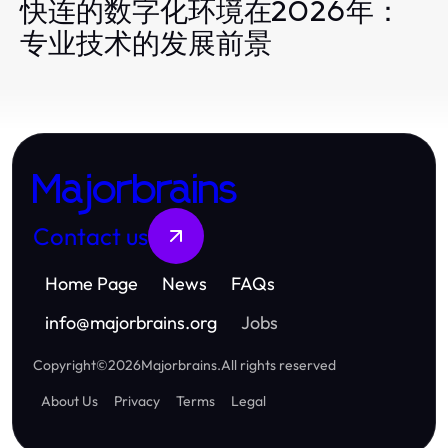
快连的数字化环境在2026年：
专业技术的发展前景
Majorbrains
Contact us
Home Page
News
FAQs
info
@
majorbrains.org
Jobs
Copyright
©
2026
Majorbrains
.
All rights reserved
About Us
Privacy
Terms
Legal