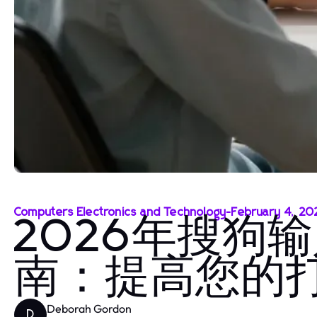
Computers Electronics and Technology
-
February 4, 20
2026年搜狗
南：提高您的
Deborah Gordon
D