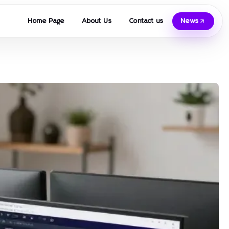
Home Page
About Us
Contact us
News