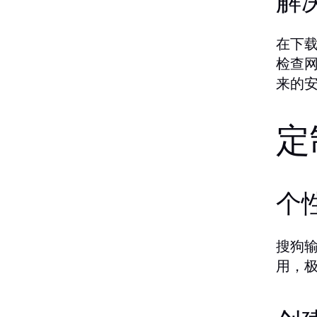
解
在下
检查
来的
定
个
搜狗
用，