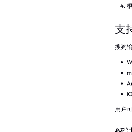
支
搜狗
W
m
A
i
用户