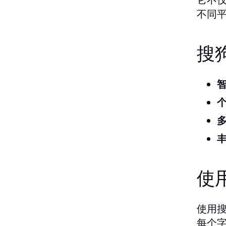
不同平
搜
使
使用
每个