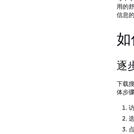
用的
信息
如
逐
下载
体步